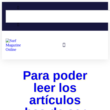
Surf En España
Viajes De Surf
Para poder
leer los
artículos