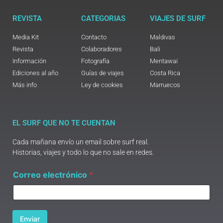
REVISTA
CATEGORIAS
VIAJES DE SURF
Media Kit
Contacto
Maldivas
Revista
Colaboradores
Bali
Información
Fotografía
Mentawai
Ediciones al año
Guías de viajes
Costa Rica
Más info
Ley de cookies
Marruecos
EL SURF QUE NO TE CUENTAN
Cada mañana envío un email sobre surf real.
Historias, viajes y todo lo que no sale en redes.
e
Correo electrónico
*
l
e
c
t
r
Enviar