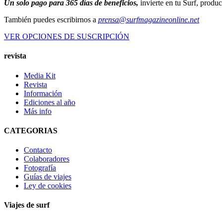
Un solo pago para 365 días de beneficios,
invierte en tu Surf, produ
También puedes escribirnos a
prensa@surfmagazineonline.net
VER OPCIONES DE SUSCRIPCIÓN
revista
Media Kit
Revista
Información
Ediciones al año
Más info
CATEGORIAS
Contacto
Colaboradores
Fotografía
Guías de viajes
Ley de cookies
Viajes de surf