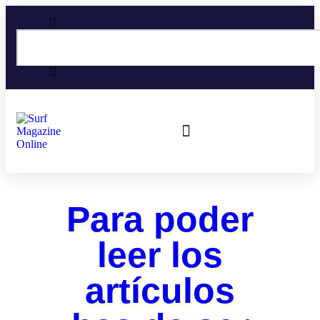
Surf En España
Viajes De Surf
Para poder
leer los
artículos