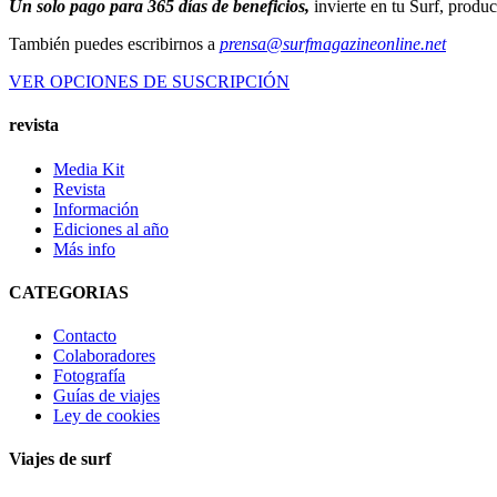
Un solo pago para 365 días de beneficios,
invierte en tu Surf, produ
También puedes escribirnos a
prensa@surfmagazineonline.net
VER OPCIONES DE SUSCRIPCIÓN
revista
Media Kit
Revista
Información
Ediciones al año
Más info
CATEGORIAS
Contacto
Colaboradores
Fotografía
Guías de viajes
Ley de cookies
Viajes de surf